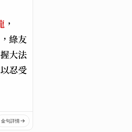
龍
，
員，綠友
掌握大法
可以忍受
金句
詳情