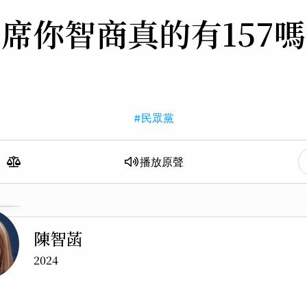
主席你智商
真的有157
#民眾黨
播放
原聲
陳智菡
2024