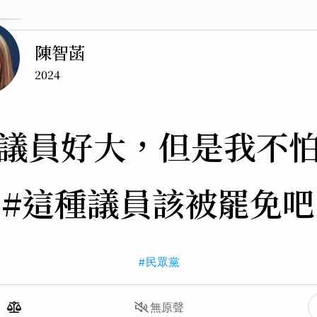
陳智菡
2024
議員好大，但是我不
#這種議員該被罷免吧
#民眾黨
無原聲