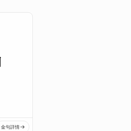
怕
金句
詳情