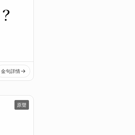
嗎？
金句
詳情
原聲