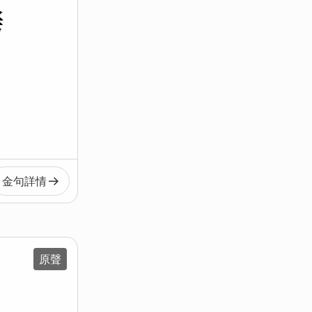
烤
金句
詳情
原聲