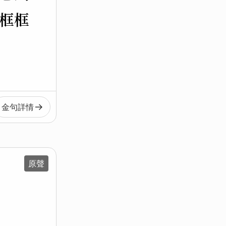
框框
金句
詳情
原聲