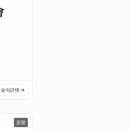
會
金句
詳情
原聲