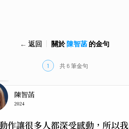
← 返回
關於
陳智菡
的金句
1
共 6 筆
金句
陳智菡
2024
動作讓很多人都深受感動，所以我