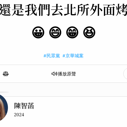
還是我們去
北所外面
😀 😄 😁 😆
#民眾黨
#京華城案
播放
原聲
陳智菡
2024