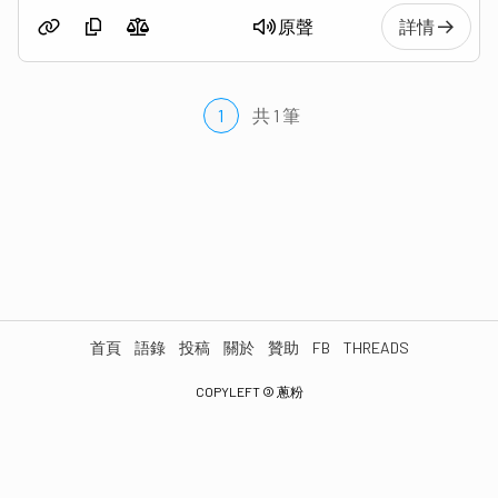
原聲
詳情
1
共 1 筆
首頁
語錄
投稿
關於
贊助
FB
THREADS
COPYLEFT
©
蔥粉