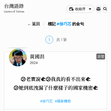
台灣語錄
收錄序
Quotes of Taiwan
← 返回
標記
#徐巧芯
的金句
1
共 1 筆
黃國昌
原聲
2024
😕老實說🫲
😕我真的看不出來🫲
😕她到底洩漏了什麼樣子
的國家機密🫲
#徐巧芯
#國家機密