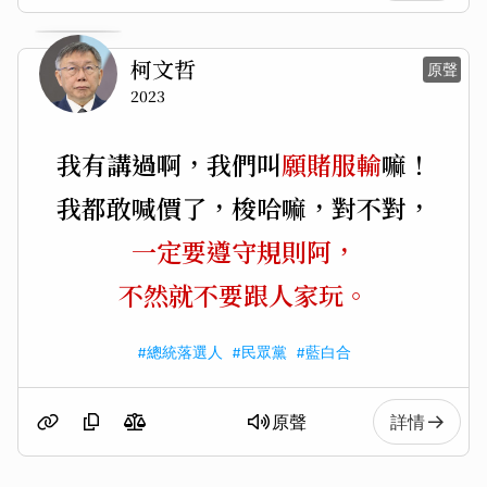
柯文哲
原聲
2023
我有講過啊，我們叫
願賭服輸
嘛！
我都敢喊價了，梭哈嘛，對不對，
一定要遵守規則阿，
不然就不要跟人家玩。
#總統落選人
#民眾黨
#藍白合
原聲
詳情