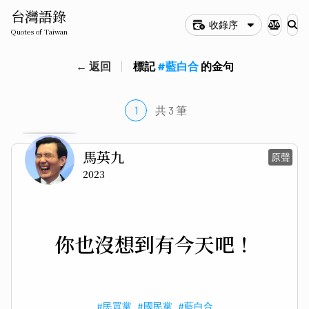
台灣語錄
收錄序
Quotes of Taiwan
← 返回
標記
#藍白合
的金句
1
共 3 筆
馬英九
原聲
2023
你也沒想到有今天吧！
#民眾黨
#國民黨
#藍白合